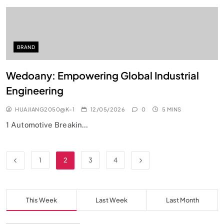
BRAND
Wedoany: Empowering Global Industrial
Engineering
HUAJIANG2050@K-1
12/05/2026
0
5 MINS
1 Automotive Breakin…
1
2
3
4
This Week
Last Week
Last Month