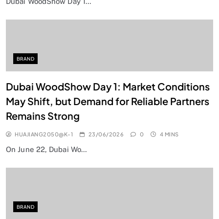
Dubai WoodShow Day 1…
BRAND
Dubai WoodShow Day 1: Market Conditions
May Shift, but Demand for Reliable Partners
Remains Strong
HUAJIANG2050@K-1
23/06/2026
0
4 MINS
On June 22, Dubai Wo…
BRAND